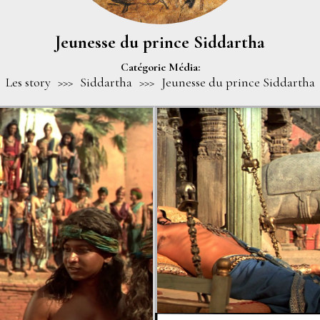
Jeunesse du prince Siddartha
Catégorie Média:
Les story
>>>
Siddartha
>>>
Jeunesse du prince Siddartha